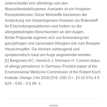
unterscheidet sich allerdings von den
Mastzellenstabilisatoren. Azelastin ist ein Histamin-
Rezeptorblocker. Diese Wirkstoffe blockieren die
Andockung von körpereigenem Histamin als Botenstoff
für Entzündungsreaktionen und lindern so die
allergiebedingten Beschwerden an den Augen.
Beide Präparate eigenen sich zur Anwendung bei
ganzjährigen und saisonalen Allergien wie zum Beispiel
Heuschnupfen. Sie können vorbeugend und
symptomatisch lokal am Auge angewendet werden.
[1] Bergmann KC, Heinrich J, Niemann H. Current status
of allergy prevalence in Germany. Position paper of the
Environmental Medicine Commission of the Robert Koch
Institute. Allergo J Int 2016;25:6–10D O I : 10.10 07/s 4 0
629 – 016 – 0 0 89 -1.
Kommentarnavigation
ZURÜCK