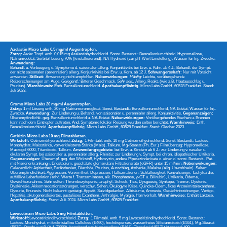
Azelastin Micro Labs 0,5 mg/ml Augentropfen.
Zstzg:
Jeder Tropf. enth. 0,015 mg Azelastinhydrochlorid. Sonst. Bestandt.: Benzalkoniumchlorid, Hypromellose,
Natriumedetat, Sorbitol-Lösung 70% (kristallisierend), NA-Hydroxid (zur pH-Wert Einstellung), Wasser für Inj.-Zwecke.
Anwendung:
Behandl. u. Vorbeugung d. Symptome d. saisonalen allerg. Konjunktivitis bei Erw. u. Kdrn. ab 4 J., Behandl. der Sympt.
der nicht saisonalen (perennialen) allerg. Konjunktivitis bei Erw. u. Kdrn. ab 12 J.
Schwangerschaft:
Nur mit Vorsicht
anwenden.
Stillzeit:
Anwendung nicht empfohlen.
Nebenwirkungen:
Häufig:
Leichte, vorübergehende
Reizerscheinungen am Auge.
Gelegentl.:
Bitterer Geschmack.
Sehr selt.:
Allerg. Reakt. (wie z.B. Hautausschlag u.
Pruritus).
Warnhinweis:
Enth. Benzalkoniumchlorid.
Apothekenpflichtig.
Micro Labs GmbH, 60528 Frankfurt. Stand:
Juli 2023.
Cromo Micro Labs 20 mg/ml Augentropfen.
Zstzg:
1 ml Lösung enth. 20 mg Natriumcromoglicat. Sonst. Bestandt.: Benzalkoniumchlorid, NA-Edetat, Wasser für Inj.-
Zwecke.
Anwendung:
Zur Linderung u. Behandl. von saisonaler u. perennialer allerg. Konjunktivitis.
Gegenanzeigen:
Überempfindlichk. geg. Benzalkoniumchlorid u. NA-Edetat.
Nebenwirkungen:
Vorübergehendes Stechen u. Brennen
kann nach dem Eintropfen auftreten. And. Symptome lokaler Reizung wurden selten berichtet.
Warnhinweis:
Enth.
Benzalkoniumchlorid.
Apothekenpflichtig.
Micro Labs GmbH, 60528 Frankfurt. Stand: Oktober 2023.
Cetirizin Micro Labs 10 mg Filmtabletten.
Wirkstoff:
Cetirizindihydrochlorid.
Zstzg:
1 Filmtabl. enth. 10 mg Cetirizindihydrochlorid. Sonst. Bestandt.: Lactose-
Monohydrat, Maisstärke, vorverkleisterte Stärke (Mais), Talkum, Mg-Stearat (Ph. Eur.) Filmüberzug: Hypromellose,
Macrogol 6000, Titandioxid, Talkum.
Anwendungsgebiete:
bei Erw. u. Kindern ab 6 J.: zur Linderung v. nasalen u.
okularen Sympt. bei saisonaler u. perennialer allerg. Rhinitis; zur Linderung v. Sympt. bei chron. idiopathischer Urtikaria.
Gegenanzeigen:
Überempf. geg. den Wirkstoff, Hydroxyzin, andere Piperazinderivate o. einen d. sonst. Bestandt.. Pat.
mit Nierenerkrankung i. Endstadium, geschätzte glomeruläre Filtrationsrate (eGFR) unter 15 ml/min.
Nebenwirkungen:
Gelegentlich: Agitiertheit, Parästhesien, Diarrhöe, Pruritus, Ausschlag, Asthenie, Malaise (allg. Unwohlsein). Selten:
Überempfindlichkeit, Aggression, Verwirrtheit, Depression, Halluzinationen, Schlaflosigkeit, Konvulsionen, Tachykardie,
auffällige Leberfunktion (erhö. Werte f. Transaminasen, alk. Phosphatase, γ-GT u. Bilirubin), Urtikaria, Ödeme,
Gewichtszunahme. Sehr selten: Thrombozytopenie, anaphyl. Schock, Tics, Dysgeusie, Synkope, Tremor, Dystonie,
Dyskinesie, Akkommodationsstörungen, verschw. Sehen, Okulogyre Krise, Quincke-Ödem, fixes Arzneimittelexanthem,
Dysurie, Enuresis. Nicht bekannt: gesteigt. Appetit, Suizidgedanken, Albträume, Amnesie, Gedächtnisstörungen, Vertigo,
Hepatitis, akut generalisiertes, pustulöses Exanthem, Arthralgie, Myalgie, Harnverhalt.
Warnhinweise:
Enthält Laktose.
Apothekenpflichtig.
Stand: Juli 2024. Micro Labs GmbH, 60528 Frankfurt.
Levocetirizin Micro Labs 5 mg Filmtabletten.
Wirkstoff:
Levocetirizindihydrochlorid.
Zstzg:
1 Filmtabl. enth. 5 mg Levocetirizindihydrochlorid. Sonst. Bestandt.:
Lactose-Monohydrat, mikrokristalline Cellulose (E460), hochdisperses, wasserfreies Siliciumdioxid (E551), Mg-Stearat