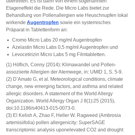
übertreten. Es ist dann von einem sogenannten
Etageneffekt die Rede. Die Micro Labs bietet zur
Behandlung von Pollenallergien wie Heuschnupfen lokal
wirkende
Augentropfen
sowie ein systemisches
Präparat in Tablettenform an:
Cromo Micro Labs 20 mg/ml Augentropfen
Azelastin Micro Labs 0,5 mg/ml Augentropfen und
Levocetirizin Micro Labs 5 mg Filmtabletten.
(1) Höflich, Conny (2014): Klimawandel und Pollen-
assoziierte Allergien der Atemwege, in: UMID 1, S. 5-9.
(2) D’Amato G, et al. Meteorological conditions, climate
change, new emerging factors, and asthma and related
allergic disorders. A statement of the World Allergy
Organization. World Allergy Organ J 8(1):25 (2015),
doi:10.1186/s40413-015-0073-0.
(3) El Kelish A, Zhao F, Heller W. Ragweed (Ambrosia
artemisiifolia) pollen allergenicity: SuperSAGE
transcriptomic analysis uponelevated CO2 and drought