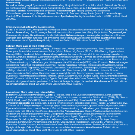
Anwendung:
Behandl. u. Vorbeugung d. Symptome d. saisonalen allerg. Konjunktivitis bei Erw. u. Kdrn. ab 4 J., Behandl. der Sympt.
der nicht saisonalen (perennialen) allerg. Konjunktivitis bei Erw. u. Kdrn. ab 12 J.
Schwangerschaft:
Nur mit Vorsicht
anwenden.
Stillzeit:
Anwendung nicht empfohlen.
Nebenwirkungen:
Häufig:
Leichte, vorübergehende
Reizerscheinungen am Auge.
Gelegentl.:
Bitterer Geschmack.
Sehr selt.:
Allerg. Reakt. (wie z.B. Hautausschlag u.
Pruritus).
Warnhinweis:
Enth. Benzalkoniumchlorid.
Apothekenpflichtig.
Micro Labs GmbH, 60528 Frankfurt. Stand:
Juli 2023.
Cromo Micro Labs 20 mg/ml Augentropfen.
Zstzg:
1 ml Lösung enth. 20 mg Natriumcromoglicat. Sonst. Bestandt.: Benzalkoniumchlorid, NA-Edetat, Wasser für Inj.-
Zwecke.
Anwendung:
Zur Linderung u. Behandl. von saisonaler u. perennialer allerg. Konjunktivitis.
Gegenanzeigen:
Überempfindlichk. geg. Benzalkoniumchlorid u. NA-Edetat.
Nebenwirkungen:
Vorübergehendes Stechen u. Brennen
kann nach dem Eintropfen auftreten. And. Symptome lokaler Reizung wurden selten berichtet.
Warnhinweis:
Enth.
Benzalkoniumchlorid.
Apothekenpflichtig.
Micro Labs GmbH, 60528 Frankfurt. Stand: Oktober 2023.
Cetirizin Micro Labs 10 mg Filmtabletten.
Wirkstoff:
Cetirizindihydrochlorid.
Zstzg:
1 Filmtabl. enth. 10 mg Cetirizindihydrochlorid. Sonst. Bestandt.: Lactose-
Monohydrat, Maisstärke, vorverkleisterte Stärke (Mais), Talkum, Mg-Stearat (Ph. Eur.) Filmüberzug: Hypromellose,
Macrogol 6000, Titandioxid, Talkum.
Anwendungsgebiete:
bei Erw. u. Kindern ab 6 J.: zur Linderung v. nasalen u.
okularen Sympt. bei saisonaler u. perennialer allerg. Rhinitis; zur Linderung v. Sympt. bei chron. idiopathischer Urtikaria.
Gegenanzeigen:
Überempf. geg. den Wirkstoff, Hydroxyzin, andere Piperazinderivate o. einen d. sonst. Bestandt.. Pat.
mit Nierenerkrankung i. Endstadium, geschätzte glomeruläre Filtrationsrate (eGFR) unter 15 ml/min.
Nebenwirkungen:
Gelegentlich: Agitiertheit, Parästhesien, Diarrhöe, Pruritus, Ausschlag, Asthenie, Malaise (allg. Unwohlsein). Selten:
Überempfindlichkeit, Aggression, Verwirrtheit, Depression, Halluzinationen, Schlaflosigkeit, Konvulsionen, Tachykardie,
auffällige Leberfunktion (erhö. Werte f. Transaminasen, alk. Phosphatase, γ-GT u. Bilirubin), Urtikaria, Ödeme,
Gewichtszunahme. Sehr selten: Thrombozytopenie, anaphyl. Schock, Tics, Dysgeusie, Synkope, Tremor, Dystonie,
Dyskinesie, Akkommodationsstörungen, verschw. Sehen, Okulogyre Krise, Quincke-Ödem, fixes Arzneimittelexanthem,
Dysurie, Enuresis. Nicht bekannt: gesteigt. Appetit, Suizidgedanken, Albträume, Amnesie, Gedächtnisstörungen, Vertigo,
Hepatitis, akut generalisiertes, pustulöses Exanthem, Arthralgie, Myalgie, Harnverhalt.
Warnhinweise:
Enthält Laktose.
Apothekenpflichtig.
Stand: Juli 2024. Micro Labs GmbH, 60528 Frankfurt.
Levocetirizin Micro Labs 5 mg Filmtabletten.
Wirkstoff:
Levocetirizindihydrochlorid.
Zstzg:
1 Filmtabl. enth. 5 mg Levocetirizindihydrochlorid. Sonst. Bestandt.:
Lactose-Monohydrat, mikrokristalline Cellulose (E460), hochdisperses, wasserfreies Siliciumdioxid (E551), Mg-Stearat
(E572), Opadry weiß (Y-1-70000), bestehend aus Hypromellose (E464), Titandioxid (E171),Macrogol 400.
Anwendungsgebiete:
Zur sympt. Beh. d. allerg. Rhinitis (einschl. persistierender allerg. Rhinitis) u. Urtikaria bei Erw.
u. Kindern ab 6 J.
Gegenanzeigen:
Überempf. gegen Levocetirizindihydrochlorid, gegen Cetirizin, Hydroxyzin, andere
Piperazinderivate o. einen d. sonst. Bestandt.. Pat. mit Nierenerkrankung i. Endstadium, geschätzte glomeruläre
Filtrationsrate (eGFR) unter 15 ml/min u. dialysepflichtig.
Nebenwirkungen:
Häufig: Mundtrockenheit, Kopfschmerzen,
Müdigkeit und Schläfrigkeit/Benommenheit. Gelegentlich: Abgeschlagenheit und Bauchschmerzen. Nicht bekannt:
Überempfindlichkeitsreaktionen inkl. Anaphylaxie, Gesteigerter Appetit, Aggression, Erregung, Halluzinationen,
Depression, Schlaflosigkeit, Suizidgedanken, Albtraum, Konvulsion, Parästhesie, Schwindel, Synkope, Tremor,
Dysgeusie, Sehstörungen, Verschwommenes Sehen, Okulogyration, Palpitationen, Tachykardie, Dyspnoe, Übelkeit,
Erbrechen, Diarrhö, Hepatitis, Angioneurotisches Ödem, fixes Arzneimittelexanthem, Pruritus, Hautausschlag, Urtikaria,
Myalgie, Arthralgie, Ödeme, Gewichtszunahme, abnorme Leberfunktionstests.
Warnhinweise:
Enthält Laktose.
Apothekenpflichtig.
Stand: März 2023. Micro Labs GmbH, 60528 Frankfurt.